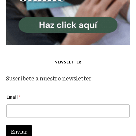
NEWSLETTER
Suscríbete a nuestro newsletter
E
Email
*
m
a
i
l
E
m
Enviar
a