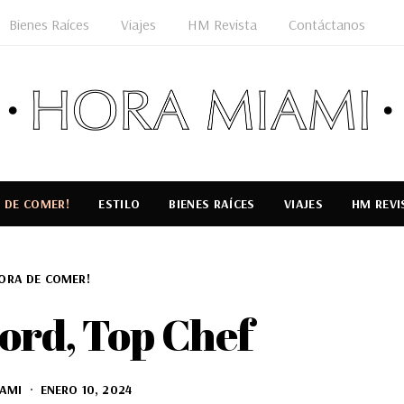
Bienes Raíces
Viajes
HM Revista
Contáctanos
 DE COMER!
ESTILO
BIENES RAÍCES
VIAJES
HM REVI
ORA DE COMER!
ord, Top Chef
AMI
ENERO 10, 2024