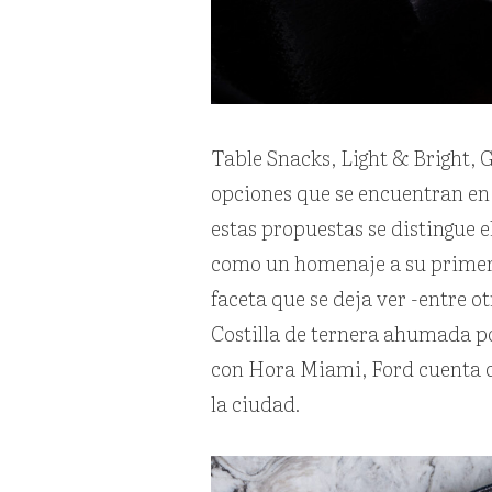
Table Snacks, Light & Bright, 
opciones que se encuentran en 
estas propuestas se distingue el
como un homenaje a su primera 
faceta que se deja ver -entre 
Costilla de ternera ahumada p
con Hora Miami, Ford cuenta c
la ciudad.