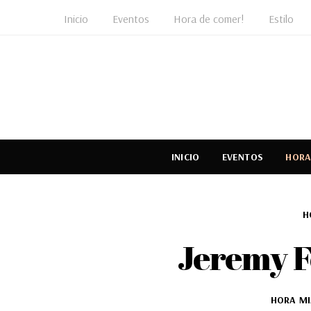
Inicio
Eventos
Hora de comer!
Estilo
INICIO
EVENTOS
HORA
H
Jeremy F
HORA MI