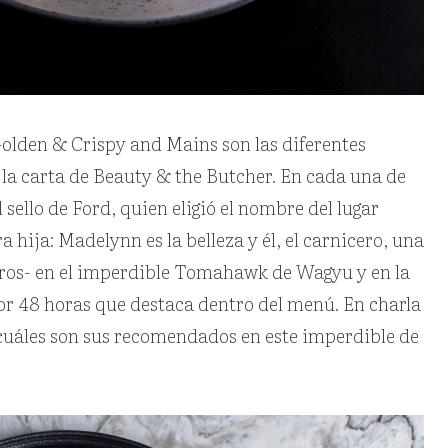
Golden & Crispy and Mains son las diferentes
la carta de Beauty & the Butcher. En cada una de
 sello de Ford, quien eligió el nombre del lugar
hija: Madelynn es la belleza y él, el carnicero, una
otros- en el imperdible Tomahawk de Wagyu y en la
or 48 horas que destaca dentro del menú. En charla
uáles son sus recomendados en este imperdible de