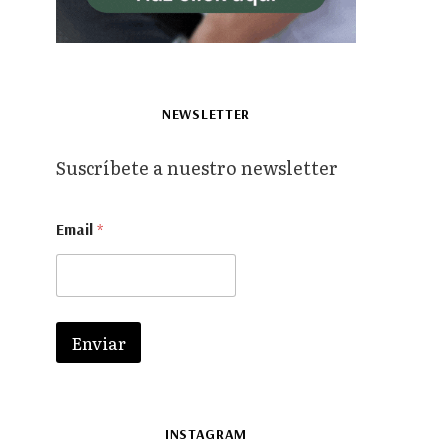
NEWSLETTER
Suscríbete a nuestro newsletter
*
Email
*
E
m
a
i
l
*
Enviar
INSTAGRAM