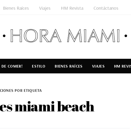
Bienes Raíces
Viajes
HM Revista
Contáctanos
 DE COMER!
ESTILO
BIENES RAÍCES
VIAJES
HM REVI
CIONES POR ETIQUETA
es miami beach