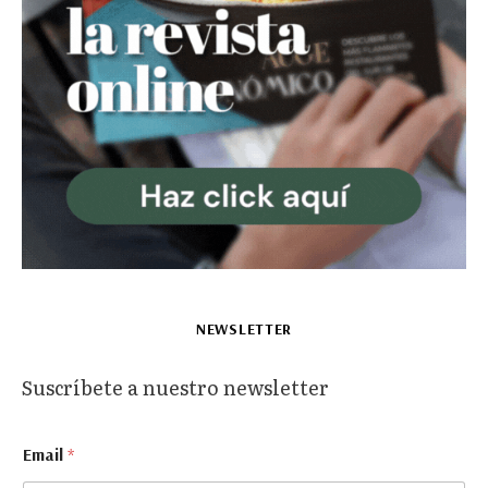
NEWSLETTER
Suscríbete a nuestro newsletter
E
Email
*
m
a