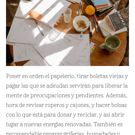
Poner en orden el papelerío, tirar boletas viejas y
pagar las que se adeudan servirán para liberar la
mente de preocupaciones y pendientes. Además,
hora de revisar roperos y cajones, y hacer bolsas
con lo que está para donar y reciclar, y así abrir
lugar a nuevas energías renovadas. También es
recomendable reparar griferías, humedades y