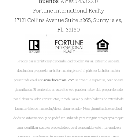
Buenos
: Aires 5 453 2237
Fortune International Realty
17121 Collins Avenue Suite #265, Sunny isles,
Fl., 33160
Precios, características y disponibilidad pueden variar. Este sitio web está
destinado a proporcionar información general al público. La información
presentada en el sitio
www.horamiami.com
se cree que es precisa, pero no está
garantizada. El contenido en este sitio web pueden haber sido proporcionado
por el desarrollador, constructor, inmobiliaria o pueden haber sido extraído de
los materiales de marketing de un desarrollador. No se garantiza la exactitud
de dicha información, y no podrá ser utilizada para ningún otro propósito que
para identificar posibles propiedades que el consumidor esté interesado en
comprar. La información se considera correcta pero puede estar sujeta a