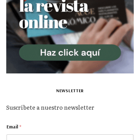
NEWSLETTER
Suscríbete a nuestro newsletter
E
Email
*
m
a
i