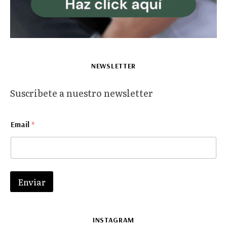
NEWSLETTER
Suscríbete a nuestro newsletter
E
Email
*
m
a
i
l
E
m
Enviar
a
i
l
E
INSTAGRAM
m