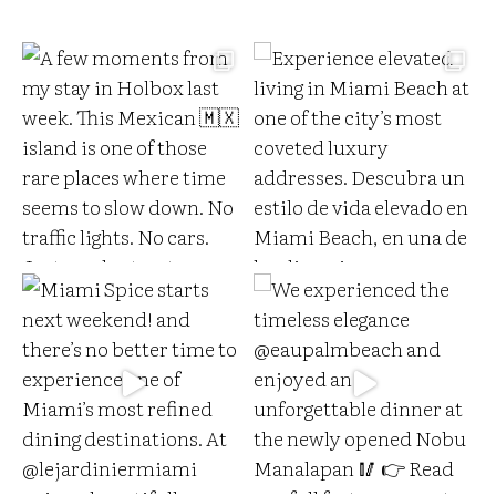
a
i
l