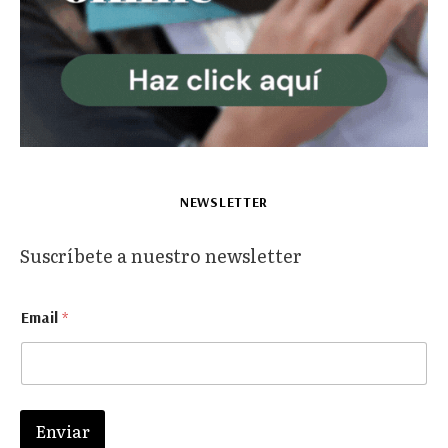
NEWSLETTER
Suscríbete a nuestro newsletter
E
Email
*
m
a
i
l
E
m
Enviar
a