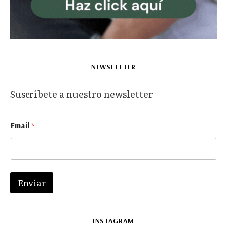
NEWSLETTER
Suscríbete a nuestro newsletter
E
Email
*
m
a
i
l
E
m
Enviar
a
i
l
*
INSTAGRAM