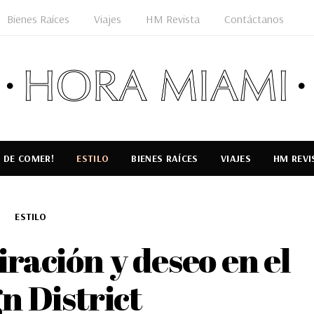
Bienes Raíces
Viajes
HM Revista
Contáctanos
 DE COMER!
ESTILO
BIENES RAÍCES
VIAJES
HM REVI
ESTILO
ración y deseo en el
n District