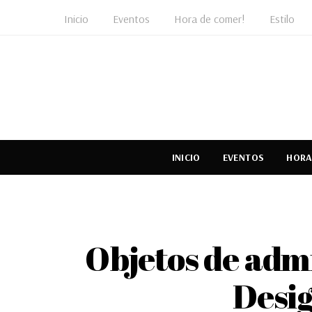
Inicio
Eventos
Hora de comer!
Estilo
INICIO
EVENTOS
HORA
Objetos de admi
Desig