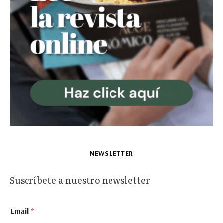
NEWSLETTER
Suscríbete a nuestro newsletter
E
Email
*
m
a