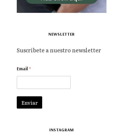
NEWSLETTER
Suscríbete a nuestro newsletter
E
Email
*
m
a
i
l
E
m
Enviar
a
i
l
*
INSTAGRAM