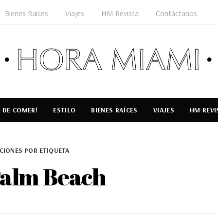
Bienes Raíces
Viajes
HM Revista
Contáctanos
 DE COMER!
ESTILO
BIENES RAÍCES
VIAJES
HM REVI
CIONES POR ETIQUETA
Palm Beach