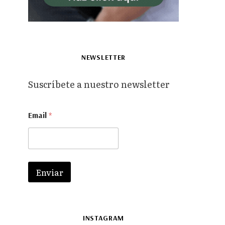
NEWSLETTER
Suscríbete a nuestro newsletter
*
Email
*
E
m
a
i
l
E
Enviar
m
a
i
l
INSTAGRAM