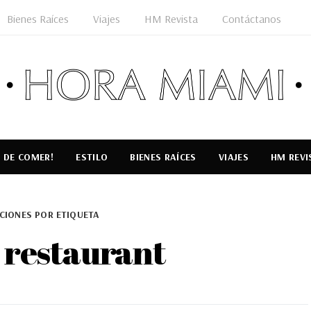
Bienes Raíces
Viajes
HM Revista
Contáctanos
 DE COMER!
ESTILO
BIENES RAÍCES
VIAJES
HM REVI
CIONES POR ETIQUETA
 restaurant