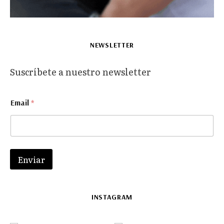
NEWSLETTER
Suscríbete a nuestro newsletter
E
Email
*
m
a
i
l
*
E
Enviar
m
a
i
l
INSTAGRAM