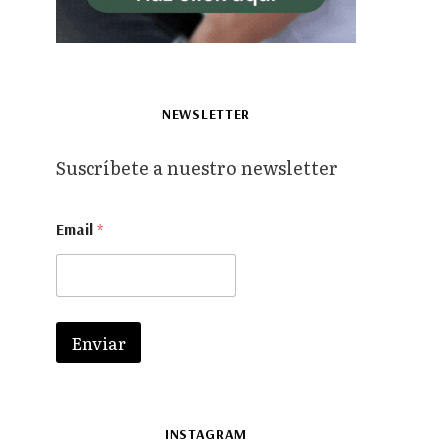
NEWSLETTER
Suscríbete a nuestro newsletter
E
Email
*
m
a
i
l
*
E
Enviar
m
a
i
l
INSTAGRAM