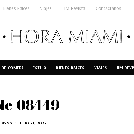
Bienes Raíces
Viajes
HM Revista
Contáctanos
 DE COMER!
ESTILO
BIENES RAÍCES
VIAJES
HM REVI
le-08449
BAYNA
JULIO 21, 2025