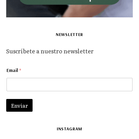
NEWSLETTER
Suscríbete a nuestro newsletter
E
Email
*
m
a
i
l
E
m
Enviar
a
i
l
E
INSTAGRAM
m
a