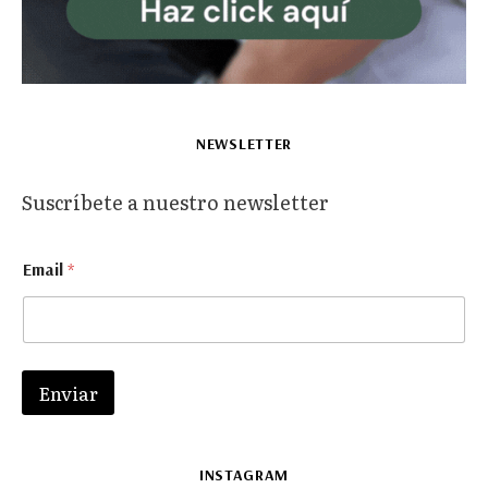
NEWSLETTER
Suscríbete a nuestro newsletter
E
Email
*
m
a
i
l
E
m
Enviar
a
i
l
E
INSTAGRAM
m