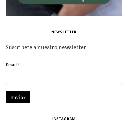
NEWSLETTER
Suscríbete a nuestro newsletter
*
Email
*
*
E
m
a
i
l
Enviar
INSTAGRAM