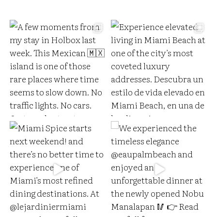
a
i
l