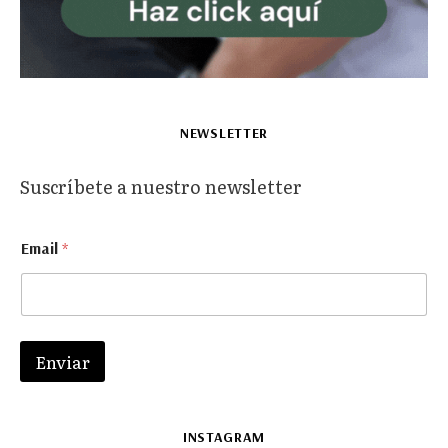
NEWSLETTER
Suscríbete a nuestro newsletter
E
Email
*
m
a
i
l
E
m
Enviar
a
i
l
E
INSTAGRAM
m