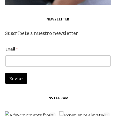
NEWSLETTER
Suscríbete a nuestro newsletter
*
Email
*
*
E
m
a
i
l
Enviar
INSTAGRAM