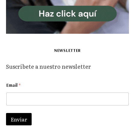
NEWSLETTER
Suscríbete a nuestro newsletter
E
Email
*
m
a
i
l
E
m
Enviar
a
i
l