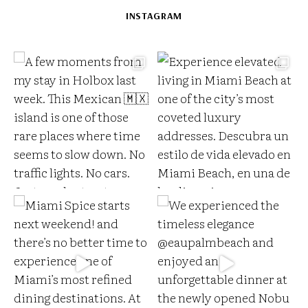
E
INSTAGRAM
m
a
i
l