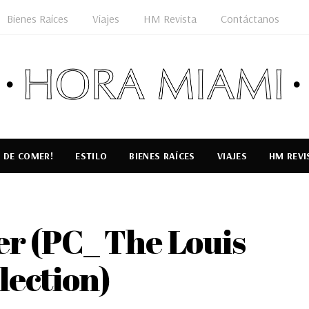
Bienes Raíces
Viajes
HM Revista
Contáctanos
 DE COMER!
ESTILO
BIENES RAÍCES
VIAJES
HM REVI
er (PC_ The Louis
lection)