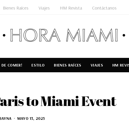
Bienes Raíces
Viajes
HM Revista
Contáctanos
 DE COMER!
ESTILO
BIENES RAÍCES
VIAJES
HM REVI
Paris to Miami Event
BAYNA
MAYO 13, 2025